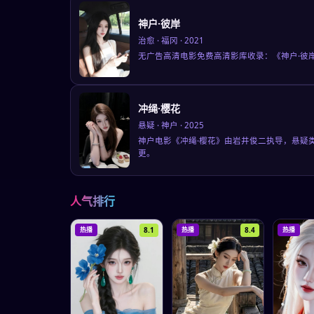
神户·彼岸
治愈
·
福冈
·
2021
无广告高清电影免费高清影库收录：《神户·彼
冲绳·樱花
悬疑
·
神户
·
2025
神户电影《冲绳·樱花》由岩井俊二执导，悬疑
更。
人气排行
8.1
8.4
热播
热播
热播