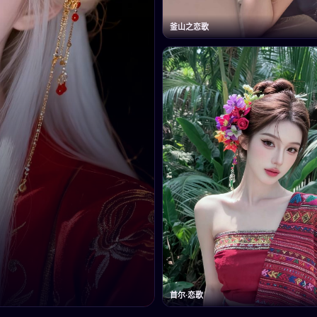
釜山之恋歌
首尔·恋歌