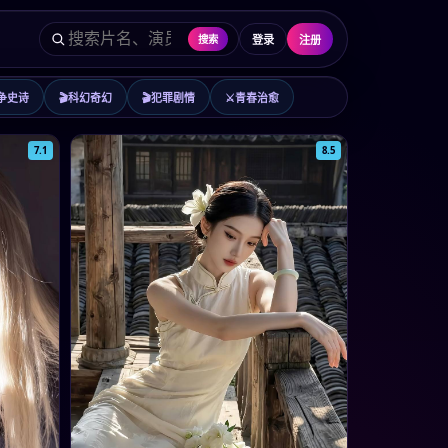
登录
注册
搜索
争史诗
🎬
科幻奇幻
🎬
犯罪剧情
⚔️
青春治愈
7.1
8.5