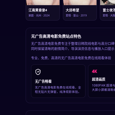
江南黄昏录4
大邱希望
富士夜
家庭
·
光州
·
2024
爱情
·
釜山
·
2019
爱情
·
大
无广告高清电影免费站点特色
无广告高清电影免费专注于整理日韩院线电影与高分口碑
同时保留清晰的剧情简介、导演演员信息与播放入口提示
专业、免费、高清的
无广告高清电影免费在线观看
体验
4K
超清画质
无广告畅看
1080P/4K 
无广告高清电影免费在线观看，全
大屏小屏都清晰
程无贴片无弹窗，纯净观影体验。