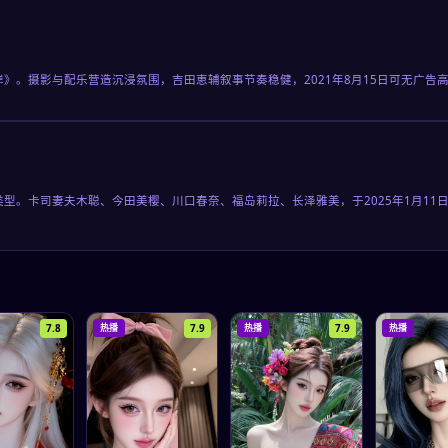
岸》。摄影与配乐营造沉浸氛围，吉田恵辅叙事节奏稳健，2021年8月15日可无广
类型。卡司妻夫木聪、今田美樱、川口春奈、福岛莉拉、长泽雅美，于2025年1月1
7.8
7.9
7.9
热播
热播
热播