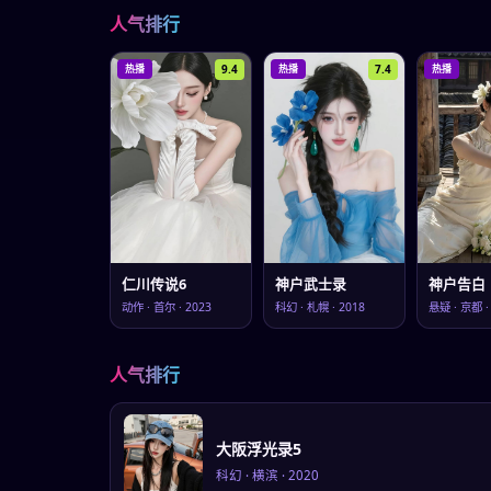
人气排行
9.4
7.4
热播
热播
热播
仁川传说6
神户武士录
神户告白
动作
·
首尔
·
2023
科幻
·
札幌
·
2018
悬疑
·
京都
人气排行
大阪浮光录5
科幻
·
横滨
·
2020