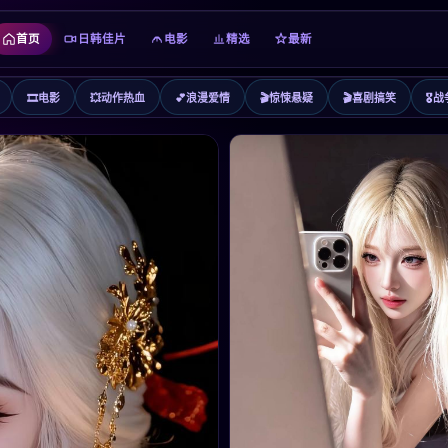
首页
日韩佳片
电影
精选
最新
🎞️
电影
💥
动作热血
💕
浪漫爱情
🎬
惊悚悬疑
🎬
喜剧搞笑
🎖️
战