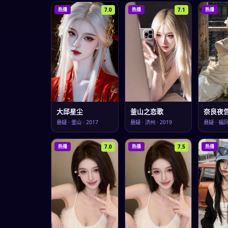
7.0
7.1
热播
热播
热播
大邱星尘
釜山之恋歌
奈良夜
悬疑
·
釜山
·
2017
悬疑
·
济州
·
2019
悬疑
·
福
7.0
7.5
热播
热播
热播