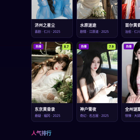
济州之星尘
水原迷途
首尔黄
喜剧
·
仁川
·
2025
剧情
·
江原道
·
2025
治愈
·
仁
8.7
7.9
热播
热播
热播
东京黄昏录
神户雪夜
全州谜
悬疑
·
福冈
·
2025
奇幻
·
名古屋
·
2025
惊悚
·
大
人气排行