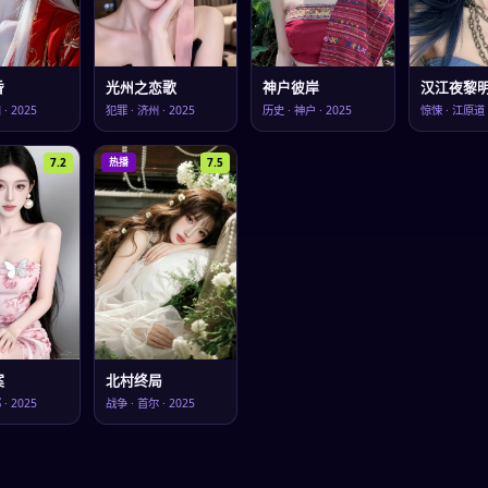
昏
光州之恋歌
神户彼岸
汉江夜黎
川
·
2025
犯罪
·
济州
·
2025
历史
·
神户
·
2025
惊悚
·
江原道
7.2
7.5
热播
案
北村终局
邱
·
2025
战争
·
首尔
·
2025