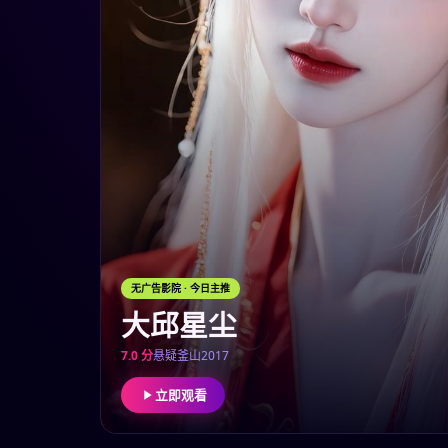
无广告影院
· 今日主推
大邱星尘
7.0
分
悬疑
釜山
2017
立即观看