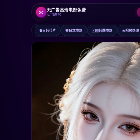
无广告高清电影免费
XC
无广告影院
🎬
日韩佳片
🎌
日本电影
🇰🇷
韩国电影
🔥
院线热映