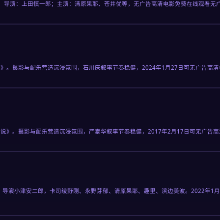
。导演：上田慎一郎；主演：清原果耶、苍井优等，无广告高清电影免费在线观看无
》。摄影与配乐营造沉浸氛围，石川庆叙事节奏稳健，2024年1月27日可无广告高
说》。摄影与配乐营造沉浸氛围，严泰华叙事节奏稳健，2017年2月17日可无广告
。导演小津安二郎，卡司绫野刚、永野芽郁、清原果耶、趣里、滨边美波。2022年1