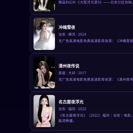
精品科幻片《大阪浮光录5》——日本分区热映
冲绳雪夜
治愈
·
横滨
·
2024
无广告高清电影免费高清影库收录：《冲绳雪夜
清州夜传说
家庭
·
大邱
·
2017
无广告高清电影免费高清影库收录：《清州夜传
名古屋夜浮光
治愈
·
福冈
·
2022
《名古屋夜浮光》（2022）福冈｜治愈｜电影
能流畅播。