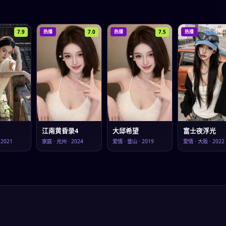
7.9
7.0
7.5
热播
热播
热播
江南黄昏录4
大邱希望
富士夜浮光
·
2021
家庭
·
光州
·
2024
爱情
·
釜山
·
2019
爱情
·
大阪
·
2022