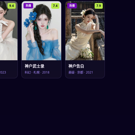
9.4
7.4
7.9
热播
热播
神户武士录
神户告白
2023
科幻
·
札幌
·
2018
悬疑
·
京都
·
2021