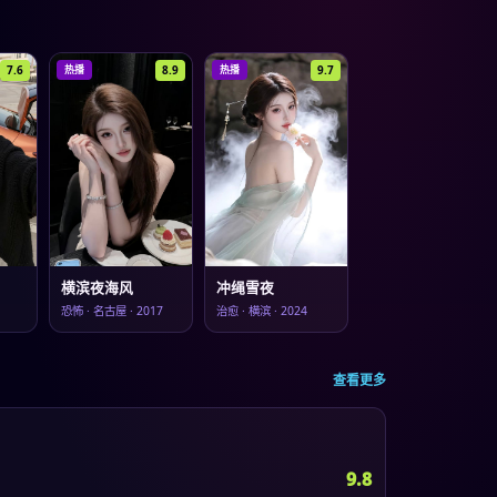
7.6
8.9
9.7
热播
热播
横滨夜海风
冲绳雪夜
恐怖
·
名古屋
·
2017
治愈
·
横滨
·
2024
查看更多
9.8