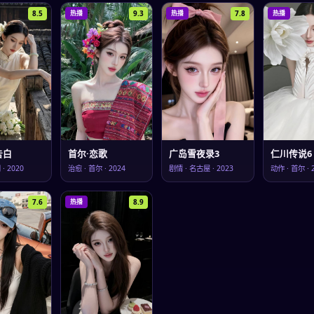
8.5
9.3
7.8
热播
热播
热播
告白
首尔·恋歌
广岛雪夜录3
仁川传说6
冈
·
2020
治愈
·
首尔
·
2024
剧情
·
名古屋
·
2023
动作
·
首尔
·
7.6
8.9
热播