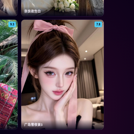
奈良夜告白
9.3
7.8
广岛雪夜录3